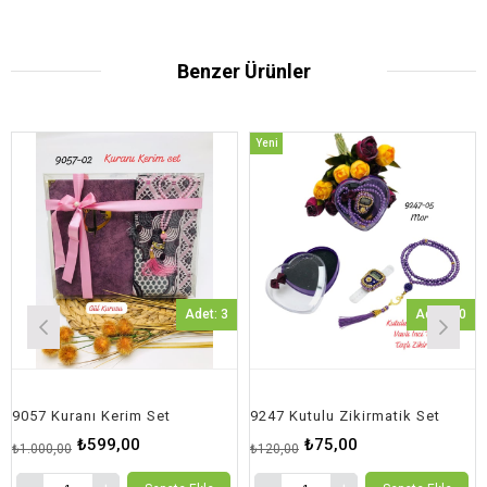
Benzer Ürünler
Yeni
Yeni
Ürün
Ürün
Adet: 3
Adet: 20
 Kuranı Kerim Set
9247 Kutulu Zikirmatik Set
9247 K
₺599,00
₺75,00
0,00
₺120,00
₺120,0