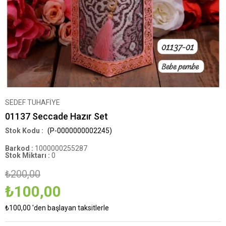
SEDEF TUHAFİYE
01137 Seccade Hazır Set
(P-0000000002245)
Barkod
:
1000000255287
Stok Miktarı
:
0
₺200,00
₺100,00
₺100,00
'den başlayan taksitlerle