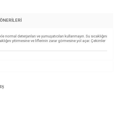
ÖNERILERI
ormal deterjanları ve yumuşatıcıları kullanmayın. Su sıcaklığını
klığını yitirmesine ve liflerinin zarar görmesine yol açar. Çekimler
IŞ