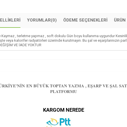
ELLIKLERI
YORUMLAR
(0)
ÖDEME SEÇENEKLERI
ÜRÜN 
maz , terletme yapmaz , soft dokulu Gün boyu kullanıma uygundur Kesinlikle n
te veya kalorifer radyatörleri üzerinde kurutmayın. Bu şal ve eşarplarınızın parla
ir. DEĞİŞİM VE İADE YOKTUR
ÜRKIYE'NIN EN BÜYÜK TOPTAN YAZMA , EŞARP VE ŞAL SAT
PLATFORMU
KARGOM NEREDE