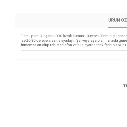
ÜRÜN ÖZ
Flamlı pamuk eşarp 100% kesik kumaş 100cm*100cm ölçülerinde Kay
ise 20-30 derece arasına ayarlayın Şal veya eşarplarınızı asla güneş
firmamza ait olup tablet telefon ve bilgısyarda renk farkı olabil
T