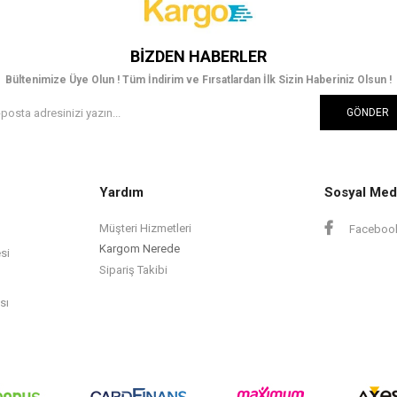
BIZDEN HABERLER
Bültenimize Üye Olun ! Tüm İndirim ve Fırsatlardan İlk Sizin Haberiniz Olsun !
GÖNDER
Yardım
Sosyal Med
Müşteri Hizmetleri
Faceboo
Kargom Nerede
si
Sipariş Takibi
sı