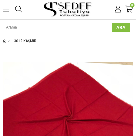
0
3012 KAŞMIR DÜZ FLAMLI EŞARP