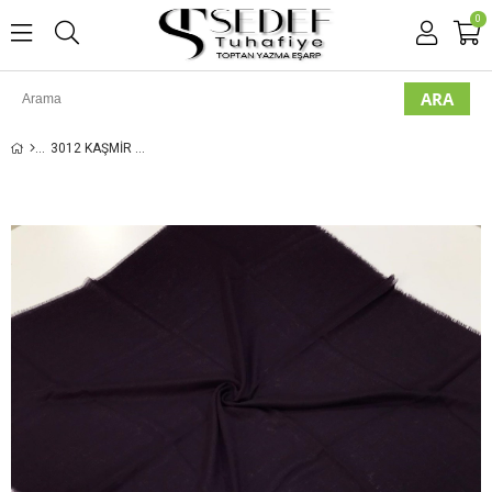
0
3012 KAŞMIR DÜZ FLAMLI EŞARP