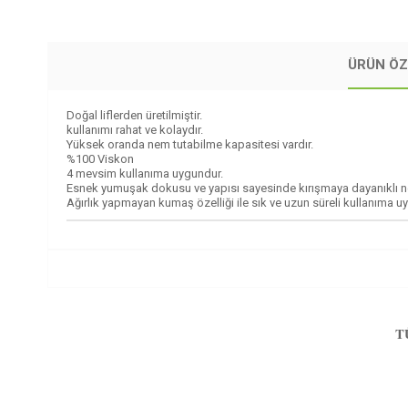
ÜRÜN ÖZ
Doğal liflerden üretilmiştir.
kullanımı rahat ve kolaydır.
Yüksek oranda nem tutabilme kapasitesi vardır.
%100 Viskon
4 mevsim kullanıma uygundur.
Esnek yumuşak dokusu ve yapısı sayesinde kırışmaya dayanıklı nefe
Ağırlık yapmayan kumaş özelliği ile sık ve uzun süreli kullanıma u
T