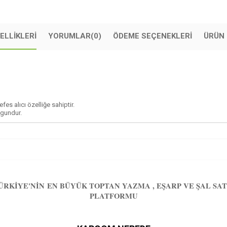
ELLIKLERI
YORUMLAR
(0)
ÖDEME SEÇENEKLERI
ÜRÜN 
s alıcı özelliğe sahiptir.
ygundur.
ÜRKIYE'NIN EN BÜYÜK TOPTAN YAZMA , EŞARP VE ŞAL SAT
PLATFORMU