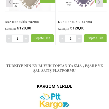
Düz Boncuklu Yazma
Düz Boncuklu Yazma
₺120,00
₺120,00
₺220,00
₺220,00
Sepete Ekle
Sepete Ekle
TÜRKIYE'NIN EN BÜYÜK TOPTAN YAZMA , EŞARP VE
ŞAL SATIŞ PLATFORMU
KARGOM NEREDE