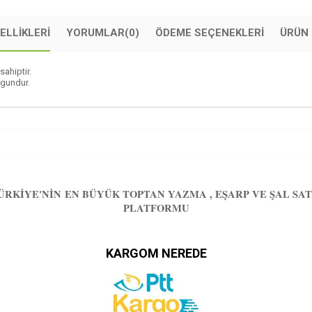
ELLIKLERI
YORUMLAR
(0)
ÖDEME SEÇENEKLERI
ÜRÜN 
sahiptir.
ygundur.
ÜRKIYE'NIN EN BÜYÜK TOPTAN YAZMA , EŞARP VE ŞAL SAT
PLATFORMU
KARGOM NEREDE