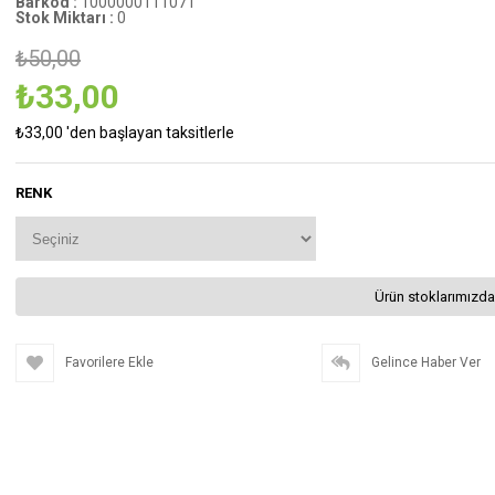
Barkod
:
1000000111071
Stok Miktarı
:
0
₺50,00
₺33,00
₺33,00
'den başlayan taksitlerle
RENK
Ürün stoklarımızda
Favorilere Ekle
Gelince Haber Ver