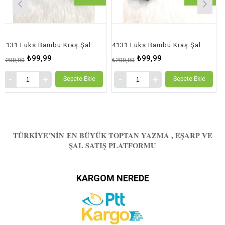
üks Bambu Kraş Şal
4131 Lüks Bambu Kraş Şal
4131 Lü
₺99,99
₺99,99
₺200,00
₺200,00
Sepete Ekle
Sepete Ekle
TÜRKIYE'NIN EN BÜYÜK TOPTAN YAZMA , EŞARP VE
ŞAL SATIŞ PLATFORMU
KARGOM NEREDE