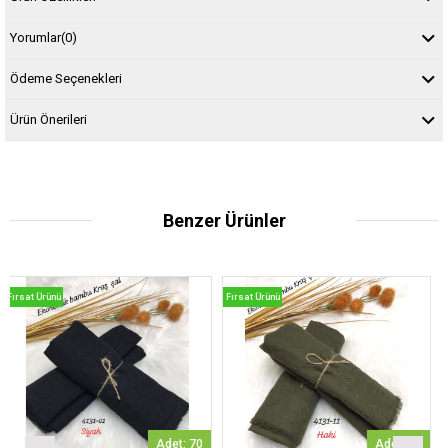
Yorumlar
(0)
Ödeme Seçenekleri
Ürün Önerileri
Benzer Ürünler
ünü
Fırsat Ürünü
Fırsat Ürün
Adet: 70
Adet: 51