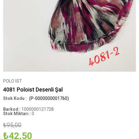
POLO İST
4081 Poloist Desenli Şal
(P-0000000001760)
Barkod
:
1000000121728
Stok Miktarı
:
0
₺95,00
₺42,50