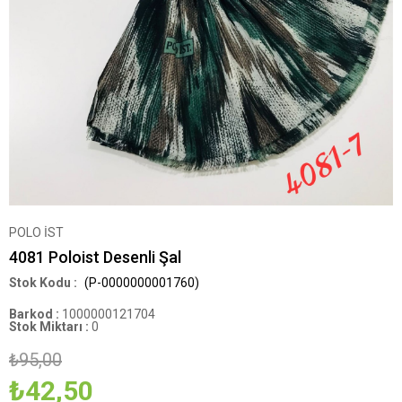
POLO İST
4081 Poloist Desenli Şal
(P-0000000001760)
Barkod
:
1000000121704
Stok Miktarı
:
0
₺95,00
₺42,50