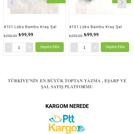
4131 Lüks Bambu Kraş Şal
4131 Lüks Bambu Kraş Şal
₺99,99
₺99,99
₺200,00
₺200,00
Sepete Ekle
Sepete Ekle
TÜRKIYE'NIN EN BÜYÜK TOPTAN YAZMA , EŞARP VE
ŞAL SATIŞ PLATFORMU
KARGOM NEREDE