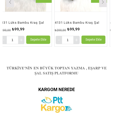
ks Bambu Kraş Şal
4131 Lüks Bambu Kraş Şal
4131 Lüks
₺99,99
₺99,99
₺9
₺200,00
₺200,00
Sepete Ekle
Sepete Ekle
TÜRKIYE'NIN EN BÜYÜK TOPTAN YAZMA , EŞARP VE
ŞAL SATIŞ PLATFORMU
KARGOM NEREDE