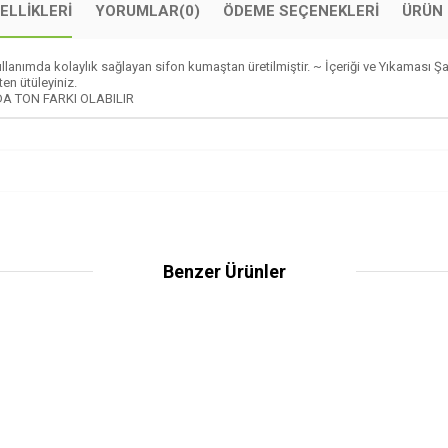
ELLIKLERI
YORUMLAR
(0)
ÖDEME SEÇENEKLERI
ÜRÜN 
anımda kolaylık sağlayan sifon kumaştan üretilmiştir. ~ İçeriği ve Yıkaması Şal
en ütüleyiniz.
A TON FARKI OLABILIR
Benzer Ürünler