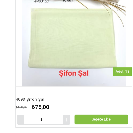
Adet: 13
4093 Şifon Şal
₺75,00
₺150,00
Sepete Ekle