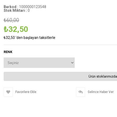
Barkod
:
1000000123548
Stok Miktarı
:
0
₺60,00
₺32,50
₺32,50
'den başlayan taksitlerle
RENK
Ürün stoklarımızda
Favorilere Ekle
Gelince Haber Ver