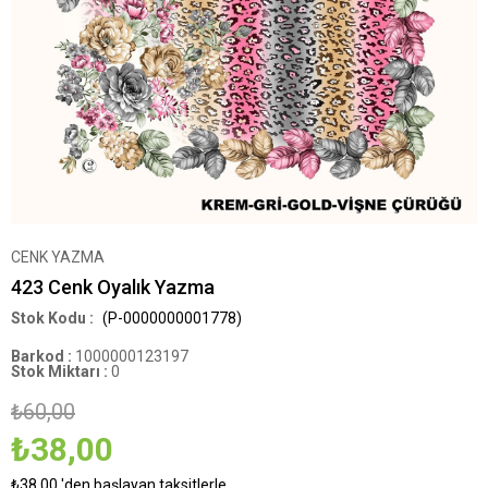
CENK YAZMA
423 Cenk Oyalık Yazma
(P-0000000001778)
Barkod
:
1000000123197
Stok Miktarı
:
0
₺60,00
₺38,00
₺38,00
'den başlayan taksitlerle