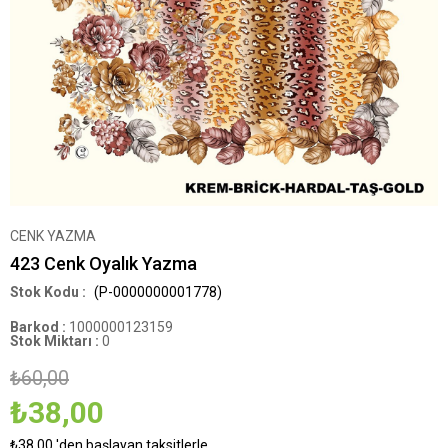
CENK YAZMA
423 Cenk Oyalık Yazma
(P-0000000001778)
Barkod
:
1000000123159
Stok Miktarı
:
0
₺60,00
₺38,00
₺38,00
'den başlayan taksitlerle