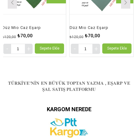
Mio Caz Eşarp
Düz Mio Caz Eşarp
Düz M
₺70,00
₺70,00
00
₺120,00
₺120,0
Sepete Ekle
Sepete Ekle
TÜRKIYE'NIN EN BÜYÜK TOPTAN YAZMA , EŞARP VE
ŞAL SATIŞ PLATFORMU
KARGOM NEREDE