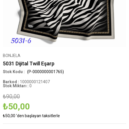
BONJELA
5031 Dijital Twill Eşarp
(P-0000000001765)
Barkod
:
1000000121407
Stok Miktarı
:
0
₺90,00
₺50,00
₺50,00
'den başlayan taksitlerle