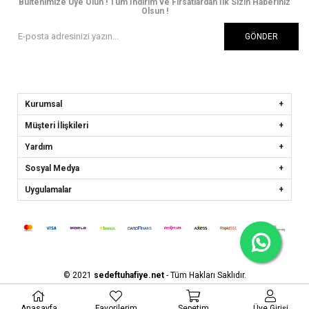
Bültenimize Üye Olun ! Tüm İndirim ve Fırsatlardan İlk Sizin Haberiniz
Olsun !
GÖNDER
Kurumsal
Müşteri İlişkileri
Yardım
Sosyal Medya
Uygulamalar
© 2021
sedeftuhafiye.net
- Tüm Hakları Saklıdır.
Anasayfa
Favorilerim
Sepetim
Üye Girişi