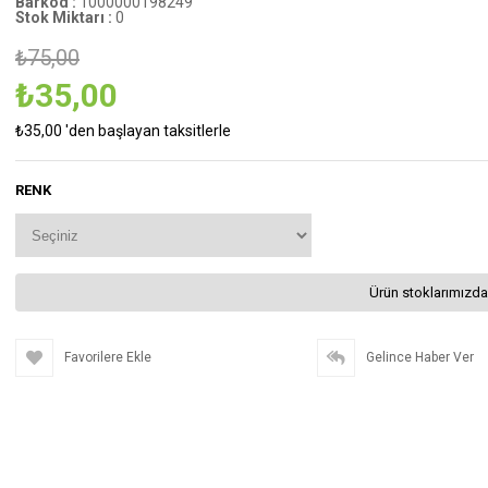
Barkod
:
1000000198249
Stok Miktarı
:
0
₺75,00
₺35,00
₺35,00
'den başlayan taksitlerle
RENK
Ürün stoklarımızda
Favorilere Ekle
Gelince Haber Ver