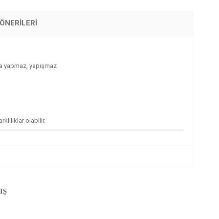
ÖNERILERI
ayma yapmaz, yapışmaz
ılıklar olabilir.
IŞ