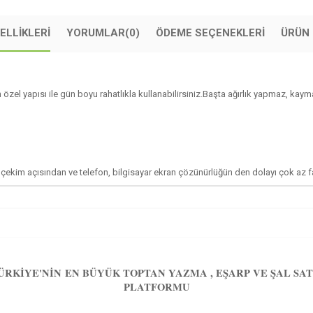
ELLIKLERI
YORUMLAR
(0)
ÖDEME SEÇENEKLERI
ÜRÜN 
 özel yapısı ile gün boyu rahatlıkla kullanabilirsiniz.Başta ağırlık yapmaz, k
ekim açısından ve telefon, bilgisayar ekran çözünürlüğün den dolayı çok az farkl
ÜRKIYE'NIN EN BÜYÜK TOPTAN YAZMA , EŞARP VE ŞAL SAT
PLATFORMU