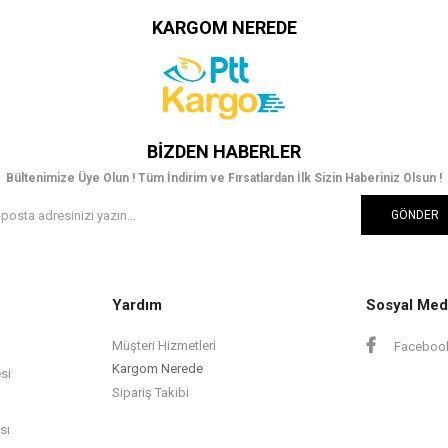
KARGOM NEREDE
BIZDEN HABERLER
Bültenimize Üye Olun ! Tüm İndirim ve Fırsatlardan İlk Sizin Haberiniz Olsun !
GÖNDER
Yardım
Sosyal Med
Müşteri Hizmetleri
Faceboo
Kargom Nerede
si
Sipariş Takibi
sı