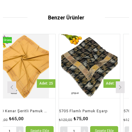
Benzer Ürünler
Adet: 25
Adet: 1
5560 Kenar Şeritli Pamuk Eşarp
5705 Flamlı Pamuk Eşarp
5705 Flam
65,00
₺75,00
₺7
₺120,00
₺120,00
Sepete Ekle
Sepete Ekle