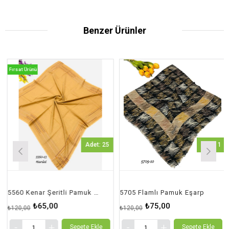
Benzer Ürünler
Fırsat Ürünü
Adet: 25
Adet: 1
5560 Kenar Şeritli Pamuk Eşarp
5705 Flamlı Pamuk Eşarp
₺65,00
₺75,00
₺120,00
₺120,00
Sepete Ekle
Sepete Ekle