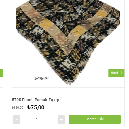
Adet: 1
5 Flamlı Pamuk Eşarp
5705 F
₺75,00
,00
₺120,00
Sepete Ekle