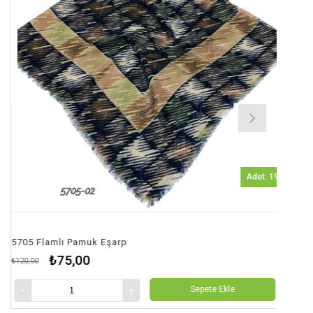
Adet: 19
lamlı Pamuk Eşarp
5705 Flaml
₺75,00
₺
₺120,00
Sepete Ekle