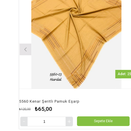
Adet: 25
5560 Kenar Şeritli Pamuk Eşarp
570
₺65,00
₺120,00
₺120
Sepete Ekle