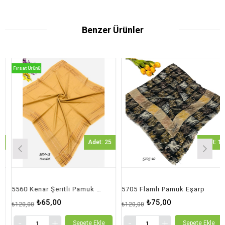
Benzer Ürünler
Fırsat Ürünü
Adet: 25
Adet: 1
5560 Kenar Şeritli Pamuk Eşarp
5705 Flamlı Pamuk Eşarp
₺65,00
₺75,00
₺120,00
₺120,00
Sepete Ekle
Sepete Ekle