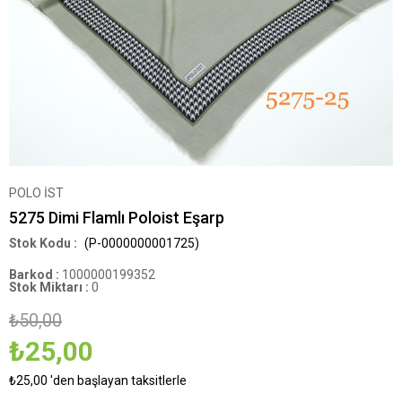
POLO İST
5275 Dimi Flamlı Poloist Eşarp
(P-0000000001725)
Barkod
:
1000000199352
Stok Miktarı
:
0
₺50,00
₺25,00
₺25,00
'den başlayan taksitlerle