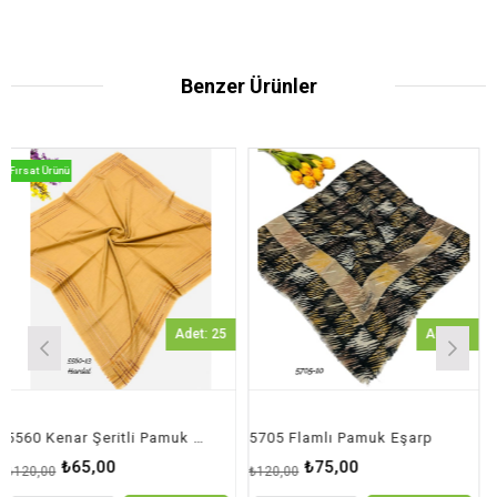
Benzer Ürünler
Ürünü
Adet: 25
Adet: 1
5560 Kenar Şeritli Pamuk Eşarp
5705 Flamlı Pamuk Eşarp
5705 F
₺65,00
₺75,00
00
₺120,00
₺120,00