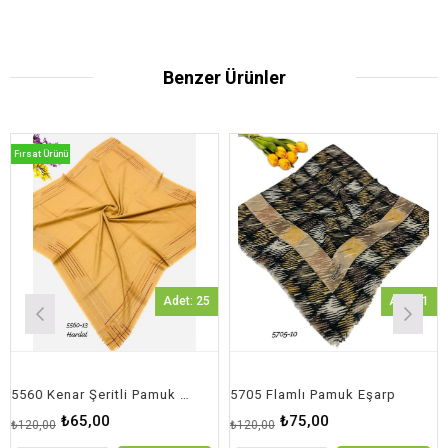
Benzer Ürünler
rsat Ürünü
Adet: 25
Adet: 1
5560 Kenar Şeritli Pamuk Eşarp
5705 Flamlı Pamuk Eşarp
570
₺65,00
₺75,00
20,00
₺120,00
₺120