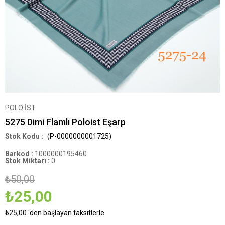
POLO İST
5275 Dimi Flamlı Poloist Eşarp
(P-0000000001725)
Barkod
:
1000000195460
Stok Miktarı
:
0
₺50,00
₺25,00
₺25,00
'den başlayan taksitlerle