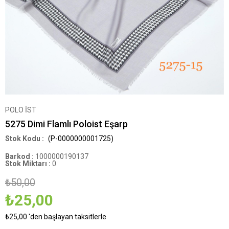
POLO İST
5275 Dimi Flamlı Poloist Eşarp
(P-0000000001725)
Barkod
:
1000000190137
Stok Miktarı
:
0
₺50,00
₺25,00
₺25,00
'den başlayan taksitlerle