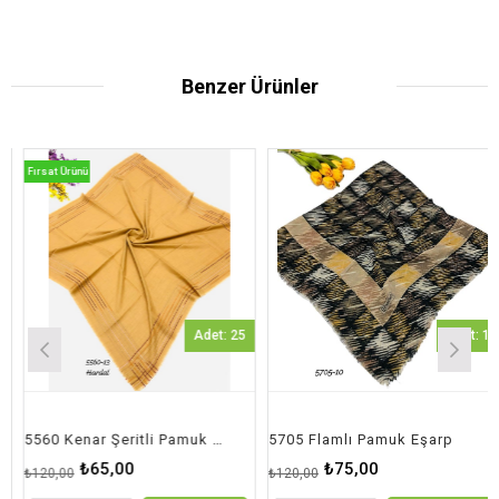
Benzer Ürünler
Fırsat Ürünü
Adet: 25
Adet: 1
5560 Kenar Şeritli Pamuk Eşarp
5705 Flamlı Pamuk Eşarp
₺65,00
₺75,00
₺120,00
₺120,00