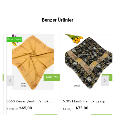
Benzer Ürünler
Fırsat Ürünü
Adet: 25
Adet: 1
5560 Kenar Şeritli Pamuk Eşarp
5705 Flamlı Pamuk Eşarp
₺65,00
₺75,00
₺120,00
₺120,00