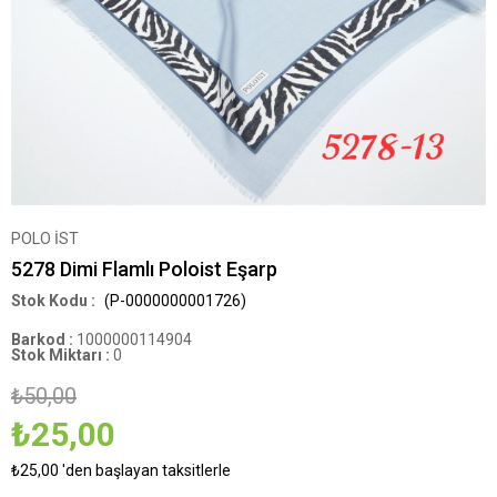
POLO İST
5278 Dimi Flamlı Poloist Eşarp
(P-0000000001726)
Barkod
:
1000000114904
Stok Miktarı
:
0
₺50,00
₺25,00
₺25,00
'den başlayan taksitlerle