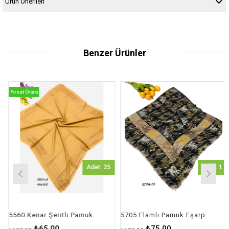
Ürün Önerileri
Benzer Ürünler
Fırsat Ürünü
Adet: 25
Adet: 1
5560 Kenar Şeritli Pamuk Eşarp
5705 Flamlı Pamuk Eşarp
₺65,00
₺75,00