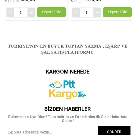
₺120,00
₺120,00
Sepete Ekle
Sepete Ekle
TÜRKIYE'NIN EN BÜYÜK TOPTAN YAZMA , EŞARP VE
ŞAL SATIŞ PLATFORMU
KARGOM NEREDE
BIZDEN HABERLER
Bültenimize Üye Olun ! Tüm İndirim ve Fırsatlardan İlk Sizin Haberiniz
Olsun !
GÖNDER