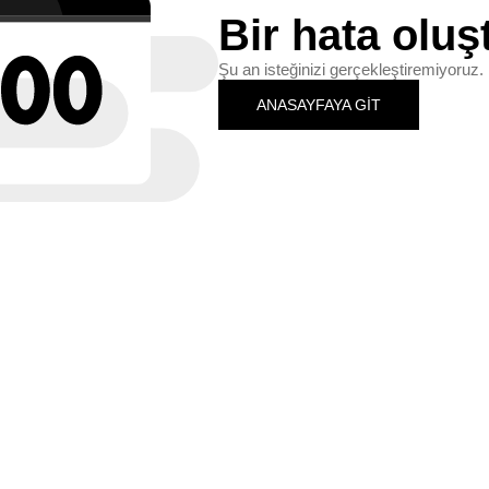
Bir hata oluş
Şu an isteğinizi gerçekleştiremiyoruz. 
ANASAYFAYA GİT