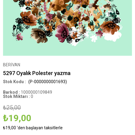
BERİVAN
5297 Oyalık Polester yazma
(P-0000000001693)
Barkod
:
1000000109849
Stok Miktarı
:
0
₺25,00
₺19,00
₺19,00
'den başlayan taksitlerle