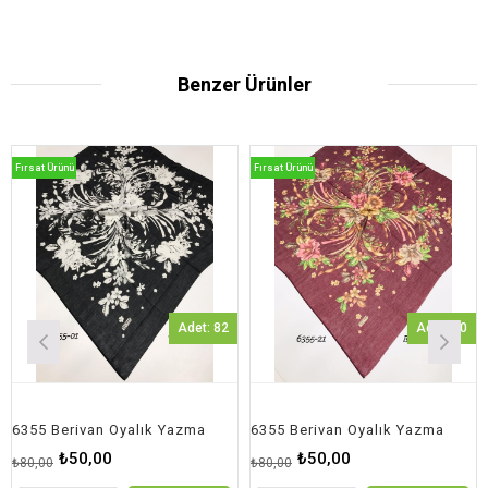
Benzer Ürünler
sat Ürünü
Fırsat Ürünü
Fırsa
Adet: 82
Adet: 30
55 Berivan Oyalık Yazma
6355 Berivan Oyalık Yazma
₺50,00
₺50,00
0,00
₺80,00
₺90,