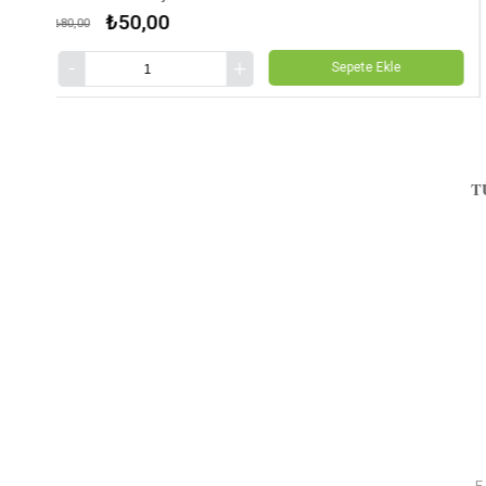
₺50,00
₺80,00
Sepete Ekle
T