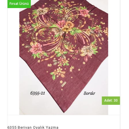
Fırsat Ürünü
Adet: 30
6367 Polocraft (Berivan) Oyalık Yaz