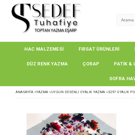
HAC MALZEMESİ
FIRSAT ÜRÜNLERİ
DÜZ RENK YAZMA
ÇORAP
PATİK & 
SOFRA HAV
ANASAYFA
>
YAZMA
>
UYGUN DESENLİ OYALIK YAZMA
>
5297 OYALIK P