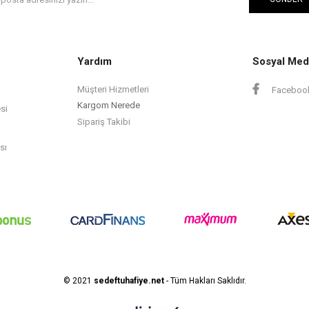
Yardım
Sosyal Med
Müşteri Hizmetleri
Faceboo
Kargom Nerede
si
Sipariş Takibi
sı
© 2021
sedeftuhafiye.net
- Tüm Hakları Saklıdır.