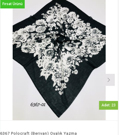
Fırsat Ürünü
Adet: 23
ma
6368 Polocraft (Berivan) Oyalık Yazma