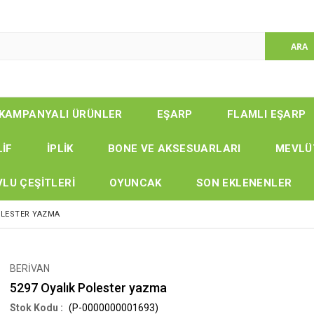
KAMPANYALI ÜRÜNLER
EŞARP
FLAMLI EŞARP
LİF
İPLİK
BONE VE AKSESUARLARI
MEVLÜ
LU ÇEŞİTLERİ
OYUNCAK
SON EKLENENLER
OLESTER YAZMA
BERİVAN
5297 Oyalık Polester yazma
(P-0000000001693)