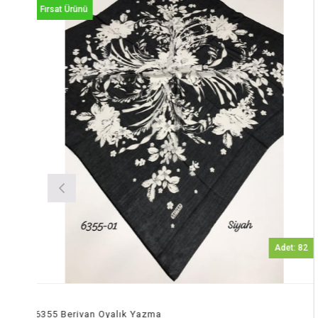
Fırsat Ürünü
Adet: 82
6355 Berivan Oyalık Yazma