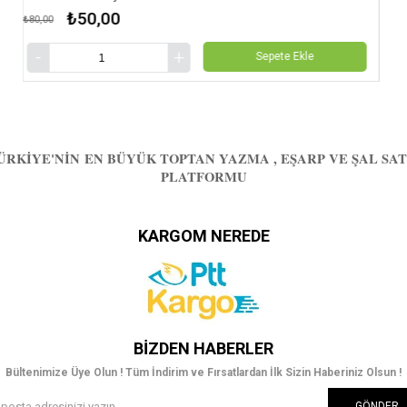
₺50,00
₺90,00
Sepete Ekle
ÜRKIYE'NIN EN BÜYÜK TOPTAN YAZMA , EŞARP VE ŞAL SAT
PLATFORMU
KARGOM NEREDE
BIZDEN HABERLER
Bültenimize Üye Olun ! Tüm İndirim ve Fırsatlardan İlk Sizin Haberiniz Olsun !
GÖNDER