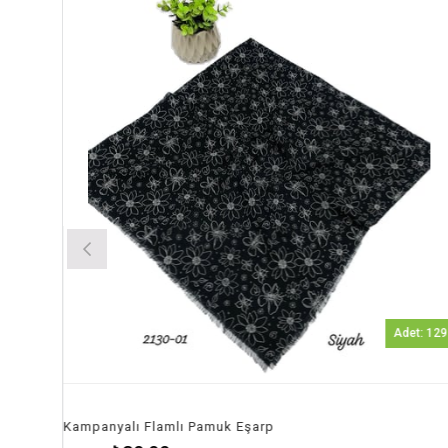
Ürün
Ürün
Adet: 129
ampanyalı Flamlı Pamuk Eşarp
Kamp