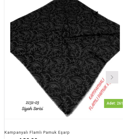
Ürün
Adet: 261
lı Flamlı Pamuk Eşarp
Kampanyalı 