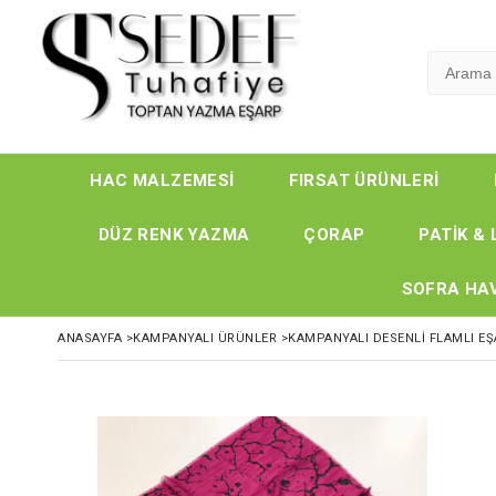
HAC MALZEMESİ
FIRSAT ÜRÜNLERİ
DÜZ RENK YAZMA
ÇORAP
PATİK & 
SOFRA HAV
ANASAYFA
>
KAMPANYALI ÜRÜNLER
>
KAMPANYALI DESENLİ FLAMLI E