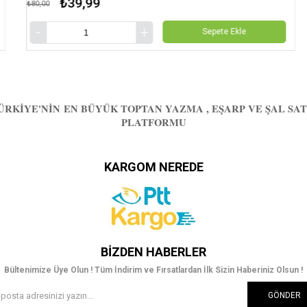
₺39,99
₺
₺80,00
Sepete Ekle
ÜRKIYE'NIN EN BÜYÜK TOPTAN YAZMA , EŞARP VE ŞAL SAT
PLATFORMU
KARGOM NEREDE
BIZDEN HABERLER
Bültenimize Üye Olun ! Tüm İndirim ve Fırsatlardan İlk Sizin Haberiniz Olsun !
GÖNDER