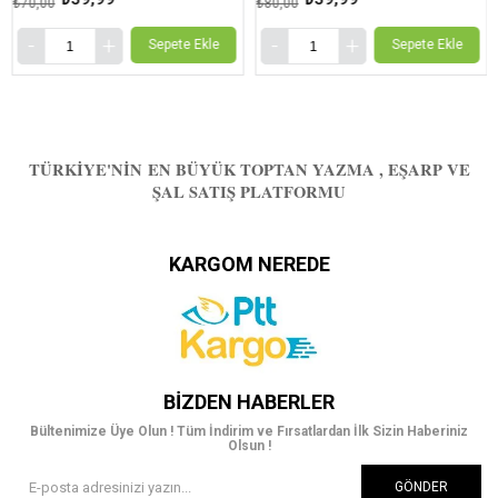
₺70,00
₺80,00
Sepete Ekle
Sepete Ekle
TÜRKIYE'NIN EN BÜYÜK TOPTAN YAZMA , EŞARP VE
ŞAL SATIŞ PLATFORMU
KARGOM NEREDE
BIZDEN HABERLER
Bültenimize Üye Olun ! Tüm İndirim ve Fırsatlardan İlk Sizin Haberiniz
Olsun !
GÖNDER