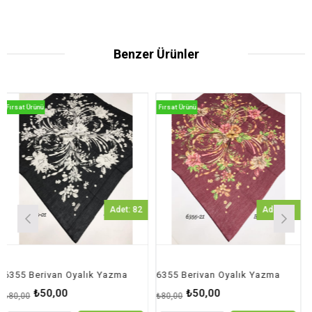
Benzer Ürünler
Ürünü
Fırsat Ürünü
Fırsat Ür
Adet: 82
Adet: 30
Berivan Oyalık Yazma
6355 Berivan Oyalık Yazma
₺50,00
₺50,00
0
₺80,00
₺90,00