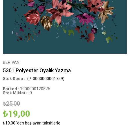
BERİVAN
5301 Polyester Oyalık Yazma
(P-0000000001759)
Barkod
:
1000000120875
Stok Miktarı
:
0
₺25,00
₺19,00
₺19,00
'den başlayan taksitlerle