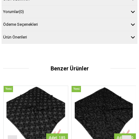
Yorumlar
(0)
Ödeme Seçenekleri
Ürün Önerileri
Benzer Ürünler
Yeni
Yeni
Y
Ürün
Ürün
Ü
Adet: 185
Adet: 260