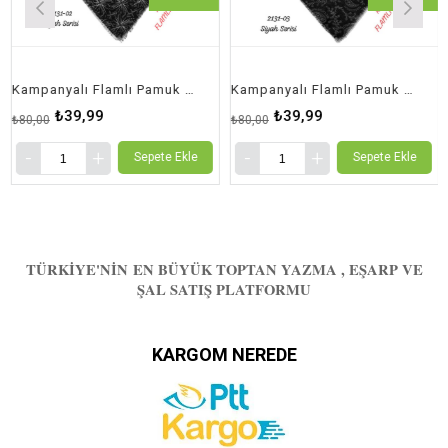
Kampanyalı Flamlı Pamuk Eşarp
Kampanyalı Flamlı Pamuk Eşarp
₺39,99
₺39,99
₺80,00
₺80,00
₺
Sepete Ekle
Sepete Ekle
TÜRKIYE'NIN EN BÜYÜK TOPTAN YAZMA , EŞARP VE
ŞAL SATIŞ PLATFORMU
KARGOM NEREDE