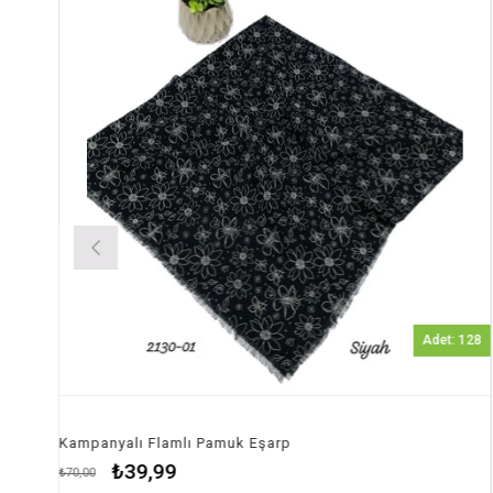
Adet: 128
 Eşarp
Kampanyalı Flamlı Pamuk Eş
₺39,99
₺80,00