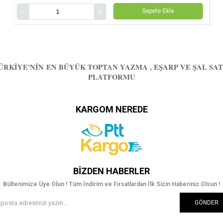
Sepete Ekle
ÜRKIYE'NIN EN BÜYÜK TOPTAN YAZMA , EŞARP VE ŞAL SAT
PLATFORMU
KARGOM NEREDE
BIZDEN HABERLER
Bültenimize Üye Olun ! Tüm İndirim ve Fırsatlardan İlk Sizin Haberiniz Olsun !
GÖNDER