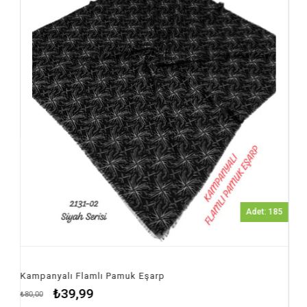
Adet: 185
arp
Kampanyalı Flamlı Pamuk Eşarp
₺39,99
₺80,00