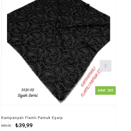
Adet: 260
Kampanyalı Flamlı Pamuk Eşarp
₺39,99
₺80,00