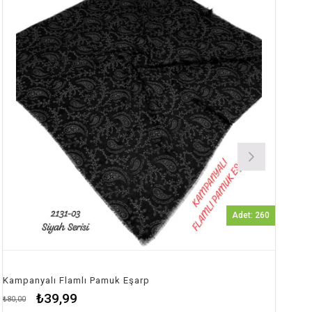
Adet: 260
Kampanyalı Flamlı Pamuk Eşarp
₺39,99
₺80,00