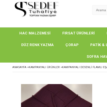
HAC MALZEMESİ
FIRSAT ÜRÜNLERİ
DÜZ RENK YAZMA
ÇORAP
PATİK & 
SOFRA HAV
ANASAYFA
>
KAMPANYALI ÜRÜNLER
>
KAMPANYALI DESENLİ FLAMLI E