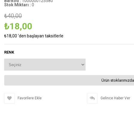
Barkod
:
1000000125580
Stok Miktarı
:
0
₺40,00
₺18,00
₺18,00
'den başlayan taksitlerle
RENK
Ürün stoklarımızda
Favorilere Ekle
Gelince Haber Ver