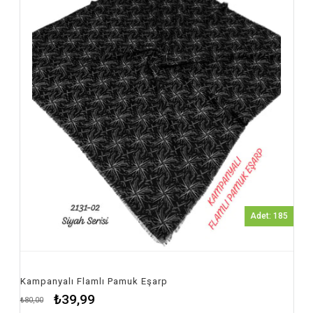
Adet: 185
p
Kampanyalı Flamlı Pamuk Eşarp
₺39,99
₺80,00