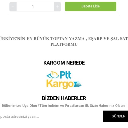
Sepete Ekle
ÜRKIYE'NIN EN BÜYÜK TOPTAN YAZMA , EŞARP VE ŞAL SAT
PLATFORMU
KARGOM NEREDE
BIZDEN HABERLER
Bültenimize Üye Olun ! Tüm İndirim ve Fırsatlardan İlk Sizin Haberiniz Olsun !
GÖNDER