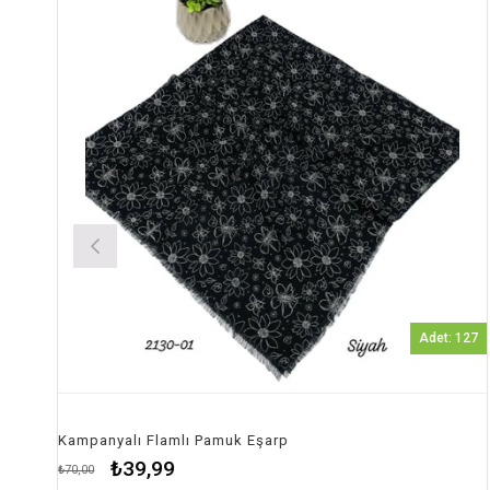
Adet: 127
şarp
Kampanyalı Flamlı Pamuk Eşar
₺39,99
₺80,00