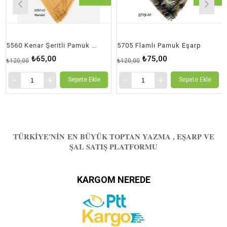
5560 Kenar Şeritli Pamuk Eşarp
5705 Flamlı Pamuk Eşarp
₺65,00
₺75,00
₺120,00
₺120,00
Sepete Ekle
Sepete Ekle
TÜRKIYE'NIN EN BÜYÜK TOPTAN YAZMA , EŞARP VE
ŞAL SATIŞ PLATFORMU
KARGOM NEREDE