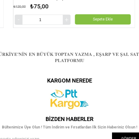
₺75,00
0,00
₺120,00
Sepete Ekle
ÜRKIYE'NIN EN BÜYÜK TOPTAN YAZMA , EŞARP VE ŞAL SAT
PLATFORMU
KARGOM NEREDE
BIZDEN HABERLER
Bültenimize Üye Olun ! Tüm İndirim ve Fırsatlardan İlk Sizin Haberiniz Olsun !
GÖNDER