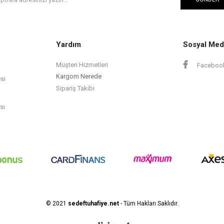
Yardım
Sosyal Med
Müşteri Hizmetleri
Faceboo
Kargom Nerede
si
Sipariş Takibi
sı
© 2021
sedeftuhafiye.net
- Tüm Hakları Saklıdır.