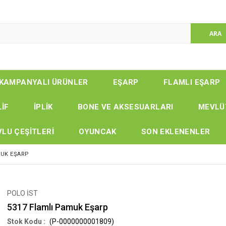
KAMPANYALI ÜRÜNLER
EŞARP
FLAMLI EŞARP
LİF
İPLİK
BONE VE AKSESUARLARI
MEVLÜ
LU ÇEŞİTLERİ
OYUNCAK
SON EKLENENLER
MUK EŞARP
POLO İST
5317 Flamlı Pamuk Eşarp
(P-0000000001809)