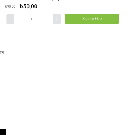
₺50,00
,00
₺100,00
Sepete Ekle
IŞ