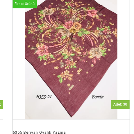
Fırsat Ürünü
Fı
Adet: 30
6355 Berivan Oyalık Yazma
636