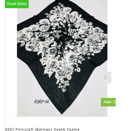
rsat Ürünü
Fırsat 
Adet: 23
7 Polocraft (Berivan) Oyalık Yazma
6368 P