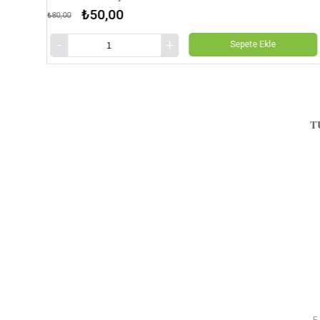
₺50,00
₺80,00
Sepete Ekle
T