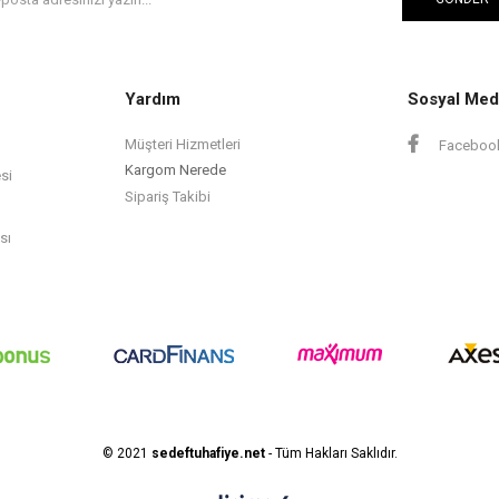
Yardım
Sosyal Med
Müşteri Hizmetleri
Faceboo
Kargom Nerede
si
Sipariş Takibi
sı
© 2021
sedeftuhafiye.net
- Tüm Hakları Saklıdır.