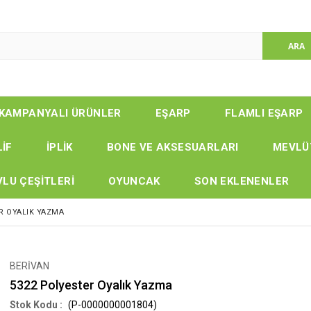
KAMPANYALI ÜRÜNLER
EŞARP
FLAMLI EŞARP
LİF
İPLİK
BONE VE AKSESUARLARI
MEVLÜ
LU ÇEŞİTLERİ
OYUNCAK
SON EKLENENLER
R OYALIK YAZMA
BERİVAN
5322 Polyester Oyalık Yazma
(P-0000000001804)