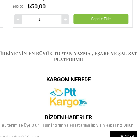
₺50,00
₺80,00
₺90
Sepete Ekle
ÜRKIYE'NIN EN BÜYÜK TOPTAN YAZMA , EŞARP VE ŞAL SAT
PLATFORMU
KARGOM NEREDE
BIZDEN HABERLER
Bültenimize Üye Olun ! Tüm İndirim ve Fırsatlardan İlk Sizin Haberiniz Olsun !
GÖNDER