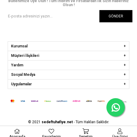
Bültenimize Üye Olun ! Tüm İndirim ve Fırsatlardan İlk Sizin Haberiniz
Olsun !
GÖNDER
Kurumsal
Müşteri İlişkileri
Yardım
Sosyal Medya
Uygulamalar
© 2021
sedeftuhafiye.net
- Tüm Hakları Saklıdır.
Anasayfa
Favorilerim
Sepetim
Üye Girişi