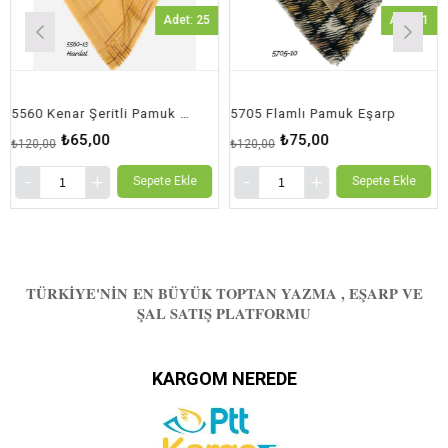
Adet: 25
Adet: 1
5560 Kenar Şeritli Pamuk Eşarp
5705 Flamlı Pamuk Eşarp
570
₺65,00
₺75,00
120,00
₺120,00
₺12
Sepete Ekle
Sepete Ekle
TÜRKIYE'NIN EN BÜYÜK TOPTAN YAZMA , EŞARP VE
ŞAL SATIŞ PLATFORMU
KARGOM NEREDE