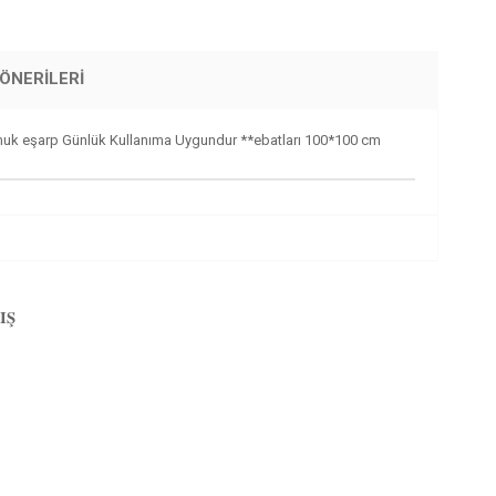
ÖNERILERI
amuk eşarp Günlük Kullanıma Uygundur **ebatları 100*100 cm
IŞ