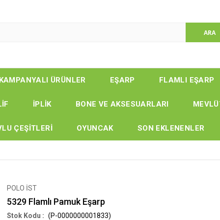
KAMPANYALI ÜRÜNLER
EŞARP
FLAMLI EŞARP
LİF
İPLİK
BONE VE AKSESUARLARI
MEVLÜ
LU ÇEŞİTLERİ
OYUNCAK
SON EKLENENLER
POLO İST
5329 Flamlı Pamuk Eşarp
(P-0000000001833)