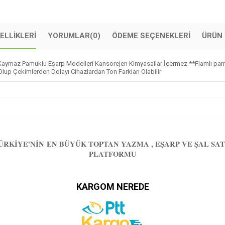
ELLIKLERI
YORUMLAR
(0)
ÖDEME SEÇENEKLERI
ÜRÜN 
t Kaymaz Pamuklu Eşarp Modelleri Kansorejen Kimyasallar İçermez **Flamlı p
lup Çekimlerden Dolayı Cihazlardan Ton Farkları Olabilir
ÜRKIYE'NIN EN BÜYÜK TOPTAN YAZMA , EŞARP VE ŞAL SAT
PLATFORMU
KARGOM NEREDE