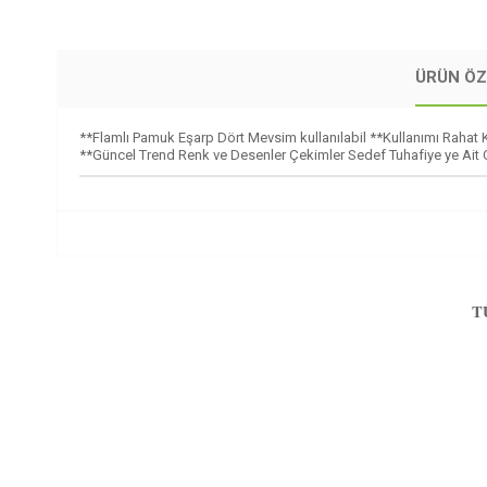
ÜRÜN ÖZ
**Flamlı Pamuk Eşarp Dört Mevsim kullanılabil **Kullanımı Raha
**Güncel Trend Renk ve Desenler Çekimler Sedef Tuhafiye ye Ait O
T