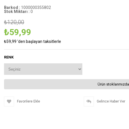
Barkod
:
1000000355802
Stok Miktarı
:
0
₺120,00
₺59,99
₺59,99
'den başlayan taksitlerle
RENK
Ürün stoklarımızda
Favorilere Ekle
Gelince Haber Ver