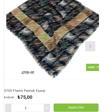
Adet: 19
Flamlı Pamuk Eşarp
5705 Flam
₺75,00
₺
₺120,00
Sepete Ekle