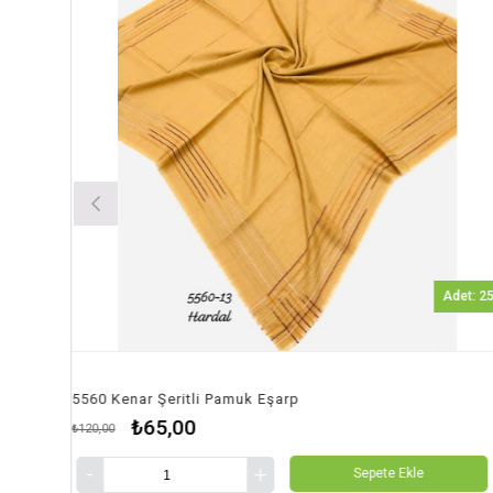
Adet: 25
5560 Kenar Şeritli Pamuk Eşarp
57
₺65,00
₺120,00
₺12
Sepete Ekle