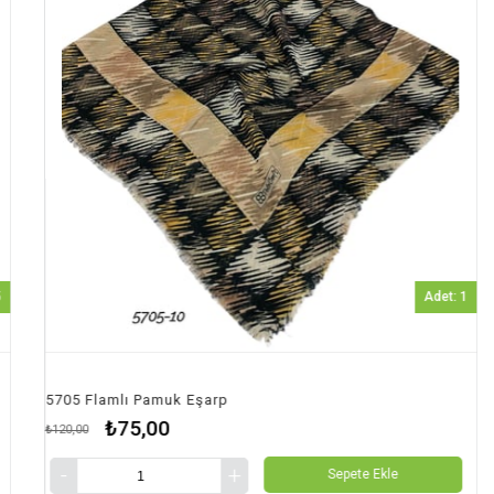
Adet: 1
05 Flamlı Pamuk Eşarp
5705 
₺75,00
0,00
₺120,00
Sepete Ekle