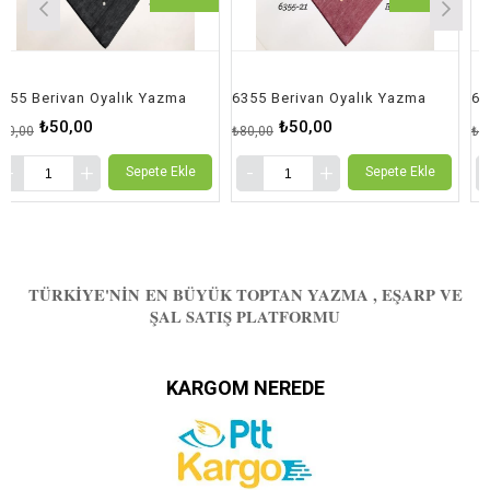
van Oyalık Yazma
6355 Berivan Oyalık Yazma
,00
₺50,00
₺50,
₺80,00
₺90,00
Sepete Ekle
Sepete Ekle
TÜRKIYE'NIN EN BÜYÜK TOPTAN YAZMA , EŞARP VE
ŞAL SATIŞ PLATFORMU
KARGOM NEREDE