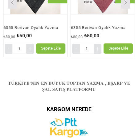
6355 Berivan Oyalık Yazma
6355 Berivan Oyalık Yazma
₺50,00
₺50,00
₺80,00
₺80,00
₺9
Sepete Ekle
Sepete Ekle
TÜRKIYE'NIN EN BÜYÜK TOPTAN YAZMA , EŞARP VE
ŞAL SATIŞ PLATFORMU
KARGOM NEREDE