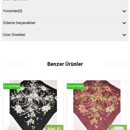
Yorumlar
(0)
Ödeme Seçenekleri
Ürün Önerileri
Benzer Ürünler
Fırsat Ürünü
Fırsat Ürünü
Fı
Adet: 82
Adet: 30