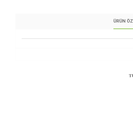
ÜRÜN ÖZ
T