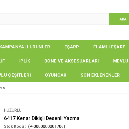
KAMPANYALI ÜRÜNLER
EŞARP
FLAMLI EŞARP
LİF
İPLİK
BONE VE AKSESUARLARI
MEVLÜ
LU ÇEŞİTLERİ
OYUNCAK
SON EKLENENLER
ZMA
HUZURLU
6417 Kenar Dikişli Desenli Yazma
(P-0000000001706)